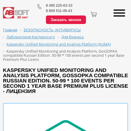
8 495 225-03-33
8 800 511-49-43
Заказать звонок
БЕЗОПАСНОСТЬ, АНТИВИРУСЫ
Главная
Лаборатория Касперского
Для бизнеса
Kaspersky Unified Monitoring and Analysis Platform (KUMA)
Kaspersky Unified Monitoring and Analysis Platform, GosSOPKA
compatible Russian Edition. 50-99 * 100 events per second 1 year Base
Premium Plus Licens
KASPERSKY UNIFIED MONITORING AND
ANALYSIS PLATFORM, GOSSOPKA COMPATIBLE
RUSSIAN EDITION. 50-99 * 100 EVENTS PER
SECOND 1 YEAR BASE PREMIUM PLUS LICENSE
- ЛИЦЕНЗИЯ