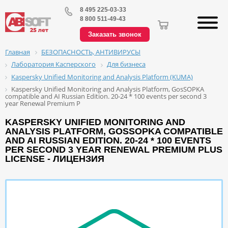
8 495 225-03-33
8 800 511-49-43
Заказать звонок
БЕЗОПАСНОСТЬ, АНТИВИРУСЫ
Главная
Лаборатория Касперского
Для бизнеса
Kaspersky Unified Monitoring and Analysis Platform (KUMA)
Kaspersky Unified Monitoring and Analysis Platform, GosSOPKA
compatible and AI Russian Edition. 20-24 * 100 events per second 3
year Renewal Premium P
KASPERSKY UNIFIED MONITORING AND
ANALYSIS PLATFORM, GOSSOPKA COMPATIBLE
AND AI RUSSIAN EDITION. 20-24 * 100 EVENTS
PER SECOND 3 YEAR RENEWAL PREMIUM PLUS
LICENSE - ЛИЦЕНЗИЯ