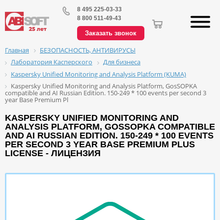
8 495 225-03-33
8 800 511-49-43
Заказать звонок
БЕЗОПАСНОСТЬ, АНТИВИРУСЫ
Главная
Лаборатория Касперского
Для бизнеса
Kaspersky Unified Monitoring and Analysis Platform (KUMA)
Kaspersky Unified Monitoring and Analysis Platform, GosSOPKA
compatible and AI Russian Edition. 150-249 * 100 events per second 3
year Base Premium Pl
KASPERSKY UNIFIED MONITORING AND
ANALYSIS PLATFORM, GOSSOPKA COMPATIBLE
AND AI RUSSIAN EDITION. 150-249 * 100 EVENTS
PER SECOND 3 YEAR BASE PREMIUM PLUS
LICENSE - ЛИЦЕНЗИЯ