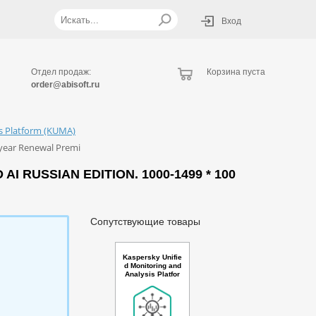
Вход
Отдел продаж:
Корзина пуста
order@abisoft.ru
is Platform (KUMA)
 year Renewal Premi
 RUSSIAN EDITION. 1000-1499 * 100
Сопутствующие товары
Kaspersky Unifie
d Monitoring and
Analysis Platfor
m with TI and AI
Russian Edition.
10-14 * 100 even
ts per second 1