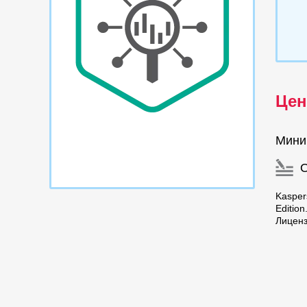
Цен
Мини
Kasper
Editio
Лицен