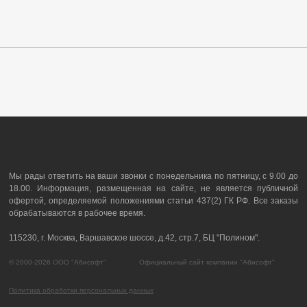
Мы рады ответить на ваши звонки с понедельника по пятницу, с 9.00 до
18.00. Информация, размещенная на сайте, не является публичной
офертой, определяемой положениями статьи 437(2) ГК РФ. Все заказы
обрабатываются в рабочее время.
115230, г. Москва, Варшавское шоссе, д.42, стр.7, БЦ "Полином".
© 2000-2026 ООО "Абисофт" Официальный сайт компании "Абисофт"
Политика обработки персональных данных