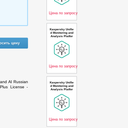
year Renewal Pr
emium Plus Lice
nse -
Цена по запросу
Kaspersky Unifie
d Monitoring and
Analysis Platfor
m GosSOPKA co
осить цену
mpatible with Net
flow support Rus
sian Edition. 250
-499 * 100 event
s per second 3 y
ear Ba
Цена по запросу
 and AI Russian
Kaspersky Unifie
d Monitoring and
Plus License -
Analysis Platfor
m with Netflow s
upport, TI and AI
Russian Edition.
5000+ * 100 eve
nts per second 1
year Renewal Pr
emi
Цена по запросу