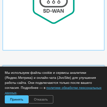
Мы используем файлы cookie и сервисы аналитики
(Яндекс.Метрика) и онлайн-чата (JivoSite) для улучшения
Характеристики
работы сайта. Они подключаются только после вашего
согласия. Подробнее — в
политике обработки персональных
данных
.
Срок поставки, дней :
5
Минимальное количество лицензий :
250
Принять
Отказать
Код :
0000-321515
Артикул :
KL4237RATFL