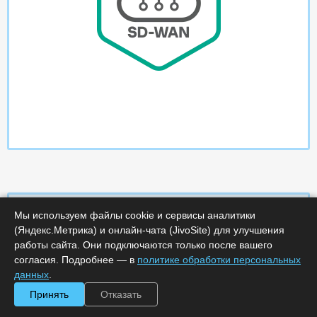
Мы используем файлы cookie и сервисы аналитики
(Яндекс.Метрика) и онлайн-чата (JivoSite) для улучшения
Характеристики
работы сайта. Они подключаются только после вашего
согласия. Подробнее — в
политике обработки персональных
данных
.
Срок поставки, дней :
5
Минимальное количество лицензий :
150
Принять
Отказать
Код :
0000-321499
Артикул :
KL4237RASDL