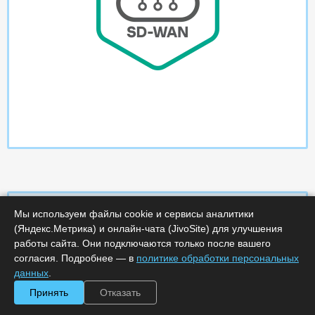
Мы используем файлы cookie и сервисы аналитики
(Яндекс.Метрика) и онлайн-чата (JivoSite) для улучшения
Характеристики
работы сайта. Они подключаются только после вашего
согласия. Подробнее — в
политике обработки персональных
данных
.
Срок поставки, дней :
5
Минимальное количество лицензий :
1500
Принять
Отказать
Код :
0000-321336
Артикул :
KL4236RAWT5