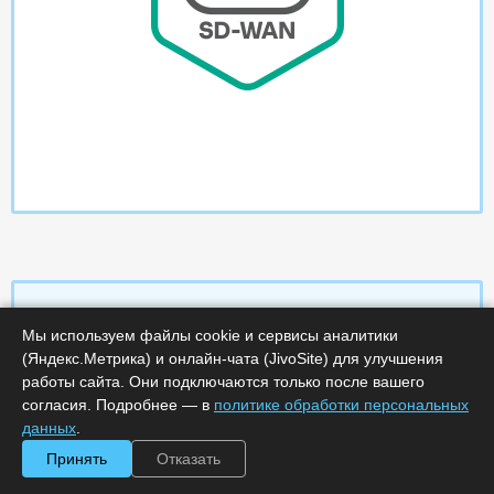
Мы используем файлы cookie и сервисы аналитики
(Яндекс.Метрика) и онлайн-чата (JivoSite) для улучшения
Характеристики
работы сайта. Они подключаются только после вашего
согласия. Подробнее — в
политике обработки персональных
Срок поставки, дней :
5
данных
.
Минимальное количество лицензий :
2500
Код :
0000-322430
Принять
Отказать
Артикул :
KL4241RAXTA
Обработка заказа :
в рабочее время