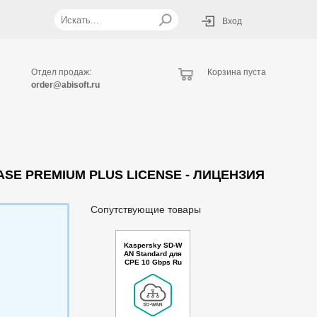
Вход
Отдел продаж:
Корзина пуста
order@abisoft.ru
BASE PREMIUM PLUS LICENSE - ЛИЦЕНЗИЯ
Сопутствующие товары
Kaspersky SD-W
AN Standard для
CPE 10 Gbps Ru
ssian Edition. 15
-19 Device 2 yea
r Base Premium
Plus License - Л
ицензия