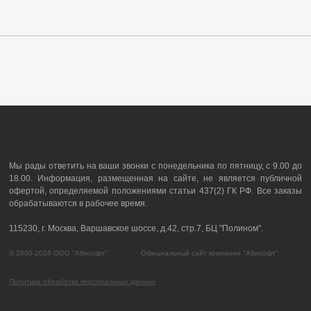
Мы рады ответить на ваши звонки с понедельника по пятницу, с 9.00 до
18.00. Информация, размещенная на сайте, не является публичной
офертой, определяемой положениями статьи 437(2) ГК РФ. Все заказы
обрабатываются в рабочее время.
115230, г. Москва, Варшавское шоссе, д.42, стр.7, БЦ "Полином".
© 2000-2026 ООО "Абисофт" Официальный сайт компании "Абисофт"
Политика обработки персональных данных