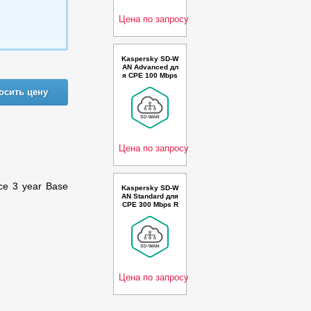
Цена по запросу
Kaspersky SD-W
AN Advanced дл
я CPE 100 Mbps
Russian Edition.
осить цену
15-19 Device 3 y
ear Renewal Pre
mium License -
Лицензия
Цена по запросу
ce 3 year Base
Kaspersky SD-W
AN Standard для
CPE 300 Mbps R
ussian Edition. 2
50-499 Device 2
year Renewal Pr
emium Plus Lice
nse - Лицензия
Цена по запросу