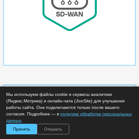
Мы используем файлы cookie и сервисы аналитики
(Яндекс.Метрика) и онлайн-чата (JivoSite) для улучшения
Характеристики
работы сайта. Они подключаются только после вашего
согласия. Подробнее — в
политике обработки персональных
данных
.
Срок поставки, дней :
5
Минимальное количество лицензий :
100
Принять
Отказать
Код :
0000-323432
Артикул :
KL4246RARF5