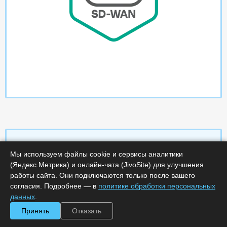
Мы используем файлы cookie и сервисы аналитики
(Яндекс.Метрика) и онлайн-чата (JivoSite) для улучшения
Характеристики
работы сайта. Они подключаются только после вашего
согласия. Подробнее — в
политике обработки персональных
Срок поставки, дней :
5
данных
.
Минимальное количество лицензий :
10
Код :
0000-323155
Принять
Отказать
Артикул :
KL4245RAKDL
Обработка заказа :
в рабочее время