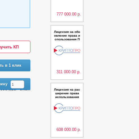
сс КС2 до 100 п
ольз.
777 000.00 р.
Лицензия на обн
овление права и
спользования П
АК Удостоверяю
учить КП
щий центр Крипт
оПро УЦ до верс
ии 2.0 (Исполне
ние 15) класс КС
2 Lite до 1000 по
ть в 1 клик
льз.
311 000.00 р.
зину
 состава СКЗИ
Лицензия на рас
ширение права
использования
ПАК "Удостовер
яющий центр "К
риптоПро УЦ" ве
рсии 2.0 (Испол
нение 16) класс
КС3 на 1 000 по
льзователей
608 000.00 р.