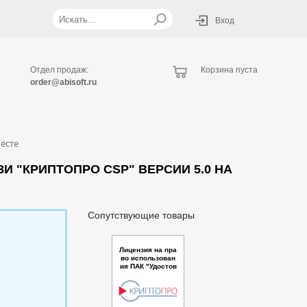
Вход
Отдел продаж:
Корзина пуста
order@abisoft.ru
есте
И "КРИПТОПРО CSP" ВЕРСИИ 5.0 НА
Сопутствующие товары
Лицензия на пра
во использован
ия ПАК "Удостов
еряющий центр
"КриптоПро УЦ"
версии 2.0 (Исп
олнение 15) кла