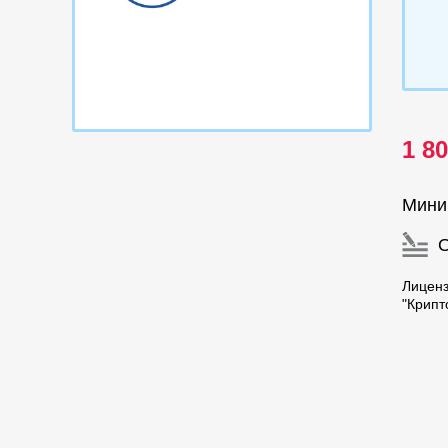
1 8
Мини
Лицен
"Крипт