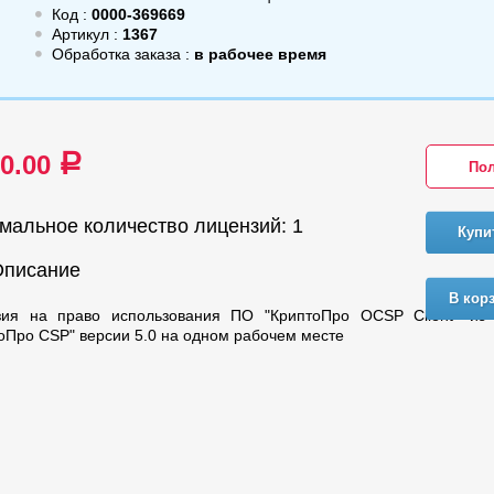
Код :
0000-369669
Артикул :
1367
Обработка заказа :
в рабочее время
00.00
a
Пол
мальное количество лицензий: 1
Купи
Описание
В кор
зия на право использования ПО "КриптоПро OCSP Client" из
оПро CSP" версии 5.0 на одном рабочем месте