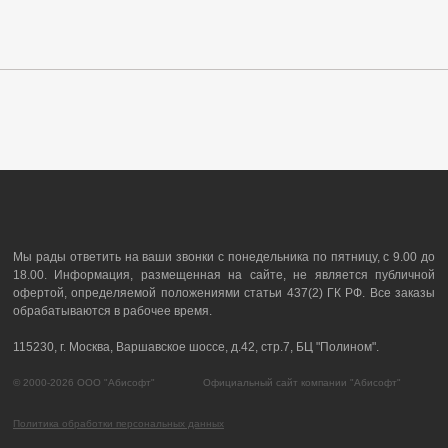
Мы рады ответить на ваши звонки с понедельника по пятницу, с 9.00 до
18.00. Информация, размещенная на сайте, не является публичной
офертой, определяемой положениями статьи 437(2) ГК РФ. Все заказы
обрабатываются в рабочее время.
115230, г. Москва, Варшавское шоссе, д.42, стр.7, БЦ "Полином".
© 2000-2026 ООО "Абисофт" Официальный сайт компании "Абисофт"
Политика обработки персональных данных