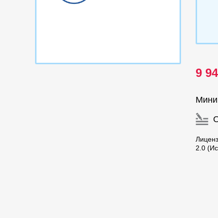
9 9
Мини
Лиценз
2.0 (И