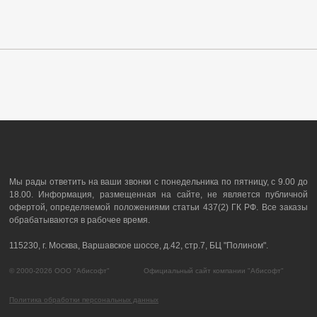
Мы рады ответить на ваши звонки с понедельника по пятницу, с 9.00 до
18.00. Информация, размещенная на сайте, не является публичной
офертой, определяемой положениями статьи 437(2) ГК РФ. Все заказы
обрабатываются в рабочее время.
115230, г. Москва, Варшавское шоссе, д.42, стр.7, БЦ "Полином".
© 2000-2026 ООО "Абисофт" Официальный сайт компании "Абисофт"
Политика обработки персональных данных