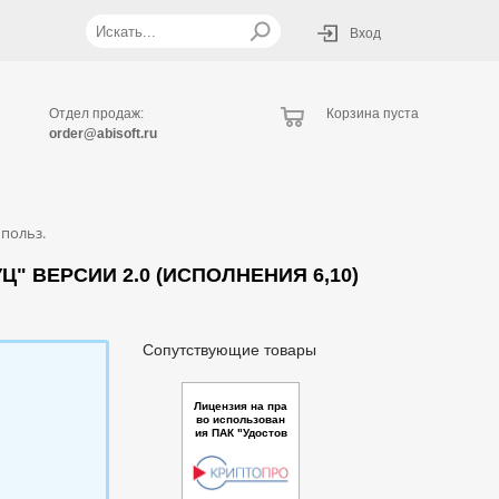
Вход
Отдел продаж:
Корзина пуста
order@abisoft.ru
 польз.
 ВЕРСИИ 2.0 (ИСПОЛНЕНИЯ 6,10)
Сопутствующие товары
Лицензия на пра
во использован
ия ПАК "Удостов
еряющий центр
"КриптоПро УЦ"
версии 2.0 (Исп
олнение 15) кла