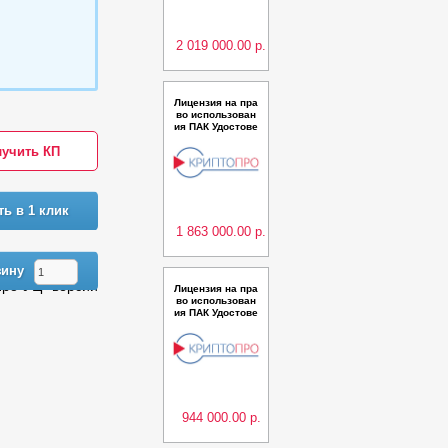
сс КС2 Lite до 8
000 польз.
2 019 000.00 р.
Лицензия на пра
во использован
ия ПАК Удостове
ряющий центр К
учить КП
риптоПро УЦ ве
рсии 2.0 (Испол
нение 15) класс
КС2 Lite до 7000
польз.
ть в 1 клик
1 863 000.00 р.
зину
Про УЦ" версии
Лицензия на пра
во использован
ия ПАК Удостове
ряющий центр К
риптоПро УЦ ве
рсии 2.0 (Испол
нения 6,10) клас
с КС3 до 200 по
льз.
944 000.00 р.