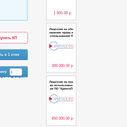
и 5.0 на одном р
абочем месте
1 800.00 р.
Лицензия на обн
овление права и
спользования П
учить КП
АК Удостоверяю
щий центр Крипт
оПро УЦ до верс
ии 2.0 (Исполне
ние 15) класс КС
ть в 1 клик
2 до 100 польз.
389 000.00 р.
зину
Про УЦ версии
Лицензия на пра
во использован
ия ПО "КриптоП
ро TSP Server"
из состава ПАК
"Службы УЦ" ве
рсии 2.0 (Испол
нение 7) класс К
С2 на одном сер
вере
450 000.00 р.