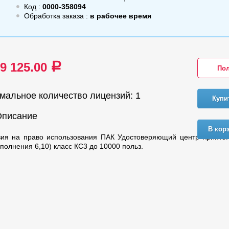
Код :
0000-358094
Обработка заказа :
в рабочее время
39 125.00
a
Пол
мальное количество лицензий: 1
Купи
Описание
В кор
зия на право использования ПАК Удостоверяющий центр Крипто
сполнения 6,10) класс КС3 до 10000 польз.