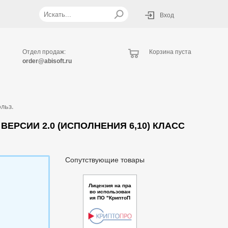
Вход
Отдел продаж:
Корзина пуста
order@abisoft.ru
льз.
РСИИ 2.0 (ИСПОЛНЕНИЯ 6,10) КЛАСС
Сопутствующие товары
Лицензия на пра
во использован
ия ПО "КриптоП
ро Revocation Pr
ovider" из соста
ва СКЗИ "Крипто
Про CSP" верси