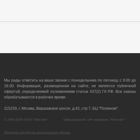
Мы рады ответить на ваши звонки с понедельника по пятницу, с 9.00 до
18.00. Информация, размещенная на сайте, не является публичной
офертой, определяемой положениями статьи 437(2) ГК РФ. Все заказы
обрабатываются в рабочее время.
115230, г. Москва, Варшавское шоссе, д.42, стр.7, БЦ "Полином".
© 2000-2026 ООО "Абисофт" Официальный сайт компании "Абисофт"
Политика обработки персональных данных