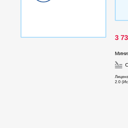
3 7
Мини
Лицен
2.0 (И