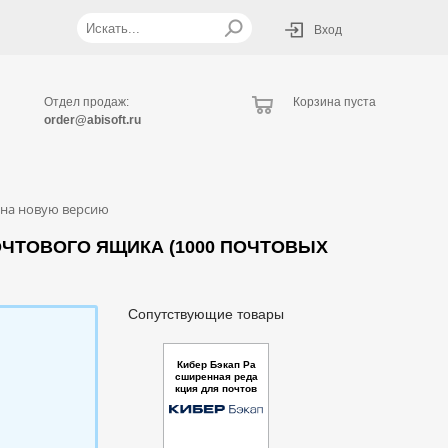
Вход
Отдел продаж:
Корзина пуста
order@abisoft.ru
 на новую версию
ЧТОВОГО ЯЩИКА (1000 ПОЧТОВЫХ
Сопутствующие товары
Кибер Бэкап Ра
сширенная реда
кция для почтов
ого ящика (50 по
чтовых ящиков)