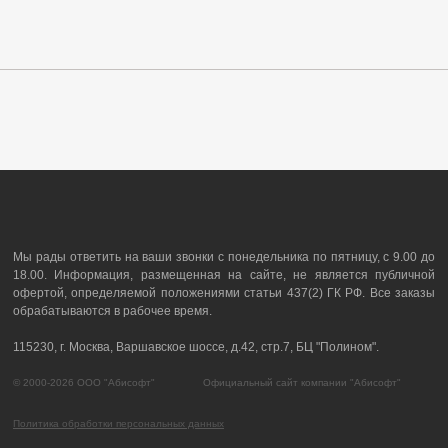
Мы рады ответить на ваши звонки с понедельника по пятницу, с 9.00 до
18.00. Информация, размещенная на сайте, не является публичной
офертой, определяемой положениями статьи 437(2) ГК РФ. Все заказы
обрабатываются в рабочее время.
115230, г. Москва, Варшавское шоссе, д.42, стр.7, БЦ "Полином".
© 2000-2026 ООО "Абисофт" Официальный сайт компании "Абисофт"
Политика обработки персональных данных