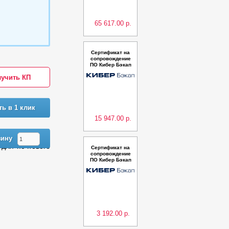
65 617.00 р.
Сертификат на
сопровождение
ПО Кибер Бэкап
Расширенная ре
учить КП
дакция для почт
ового ящика (25
почтовых ящико
в) – Продление
на 3 года
ть в 1 клик
15 947.00 р.
зину
для почтового
Сертификат на
сопровождение
ПО Кибер Бэкап
Расширенная ре
дакция для почт
ового ящика (5 п
очтовых ящико
в) – Продление
на 3 года
3 192.00 р.