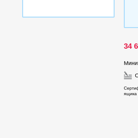
34 
Мини
Серти
ящика 