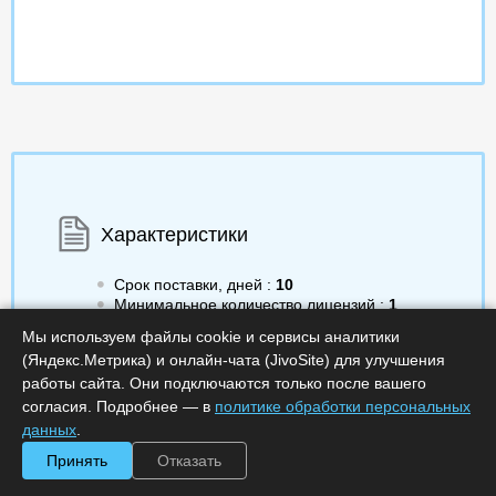
Характеристики
Срок поставки, дней :
10
Минимальное количество лицензий :
1
Код :
0000-371862
Мы используем файлы cookie и сервисы аналитики
Артикул :
EAPP50MBCRN4
(Яндекс.Метрика) и онлайн-чата (JivoSite) для улучшения
Обработка заказа :
в рабочее время
работы сайта. Они подключаются только после вашего
согласия. Подробнее — в
политике обработки персональных
данных
.
Принять
Отказать
34 032.00
a
Получить КП