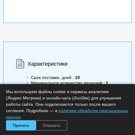
Характеристики
Срок поставки, дней :
10
Минимальное количество лицензий :
1
Код :
0000-371889
Мы используем файлы cookie и сервисы аналитики
Артикул :
EAPP1000MBCRN4
(Яндекс.Метрика) и онлайн-чата (JivoSite) для улучшения
Обработка заказа :
в рабочее время
работы сайта. Они подключаются только после вашего
согласия. Подробнее — в
политике обработки персональных
данных
.
Принять
Отказать
632 935.00
a
Получить КП