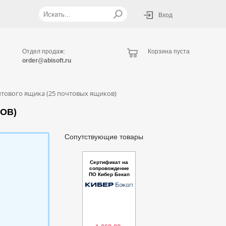
Вход
Отдел продаж:
Корзина пуста
order@abisoft.ru
чтового ящика (25 почтовых ящиков)
ОВ)
Сопутствующие товары
Сертификат на
сопровождение
ПО Кибер Бэкап
Расширенная ре
дакция для почт
ового ящика (5 п
очтовых ящико
в) – Продление
на 1 год