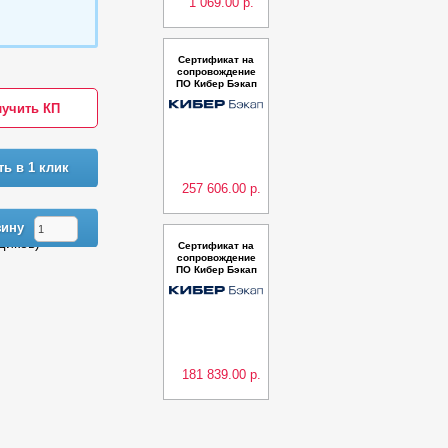
1 069.00 р.
Сертификат на
сопровождение
ПО Кибер Бэкап
Расширенная ре
учить КП
дакция для почт
ового ящика (50
0 почтовых ящи
ков) – Продлени
е на 3 года
ть в 1 клик
257 606.00 р.
зину
щиков)
Сертификат на
сопровождение
ПО Кибер Бэкап
Расширенная ре
дакция для почт
ового ящика (50
0 почтовых ящи
ков) – Продлени
е на 2 года
181 839.00 р.
Предыдующая
Следующая
Сертификат на
сопровождение