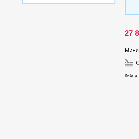
27 
Мини
Кибер 