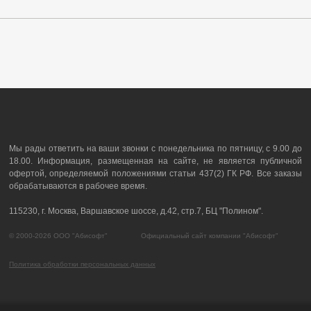
Мы рады ответить на ваши звонки с понедельника по пятницу, с 9.00 до
18.00. Информация, размещенная на сайте, не является публичной
офертой, определяемой положениями статьи 437(2) ГК РФ. Все заказы
обрабатываются в рабочее время.
115230, г. Москва, Варшавское шоссе, д.42, стр.7, БЦ "Полином".
© 2000-2026 ООО "Абисофт" Официальный сайт компании "Абисофт"
Политика обработки персональных данных