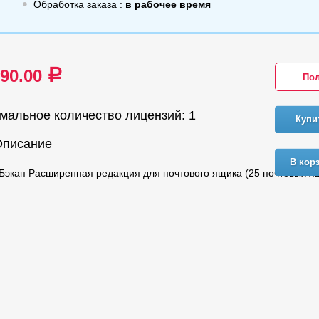
Обработка заказа :
в рабочее время
890.00
a
Пол
мальное количество лицензий: 1
Купи
Описание
В кор
Бэкап Расширенная редакция для почтового ящика (25 почтовых я