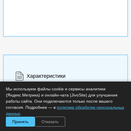
Характеристики
Мы используем файлы cookie и сервисы аналитики
Срок поставки, дней :
14
Минимальное количество лицензий :
1
(Яндекс.Метрика) и онлайн-чата (JivoSite) для улучшения
Код :
0000-358053
работы сайта. Они подключаются только после вашего
Обработка заказа :
в рабочее время
согласия. Подробнее — в
политике обработки персональных
данных
.
Принять
Отказать