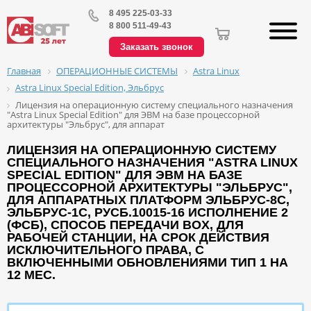
8 495 225-03-33
8 800 511-49-43
Заказать звонок
ОПЕРАЦИОННЫЕ СИСТЕМЫ
Astra Linux
Главная
Astra Linux Special Edition, Эльбрус
Лицензия на операционную систему специального назначения
"Astra Linux Special Edition" для ЭВМ на базе процессорной
архитектуры "Эльбрус", для аппарат
ЛИЦЕНЗИЯ НА ОПЕРАЦИОННУЮ СИСТЕМУ
СПЕЦИАЛЬНОГО НАЗНАЧЕНИЯ "ASTRA LINUX
SPECIAL EDITION" ДЛЯ ЭВМ НА БАЗЕ
ПРОЦЕССОРНОЙ АРХИТЕКТУРЫ "ЭЛЬБРУС",
ДЛЯ АППАРАТНЫХ ПЛАТФОРМ ЭЛЬБРУС-8С,
ЭЛЬБРУС-1С, РУСБ.10015-16 ИСПОЛНЕНИЕ 2
(ФСБ), СПОСОБ ПЕРЕДАЧИ BOX, ДЛЯ
РАБОЧЕЙ СТАНЦИИ, НА СРОК ДЕЙСТВИЯ
ИСКЛЮЧИТЕЛЬНОГО ПРАВА, С
ВКЛЮЧЕННЫМИ ОБНОВЛЕНИЯМИ ТИП 1 НА
12 МЕС.