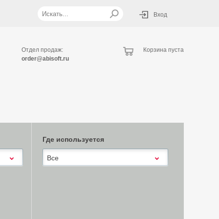
Вход
Отдел продаж:
Корзина пуста
order@abisoft.ru
Где используется
Все