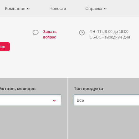
Компания
Новости
Справка
Задать
ПН-ПТ с 9:00 до 18:00
вопрос
СБ-ВС - выходные дни
нок
йствия, месяцев
Тип продукта
Все