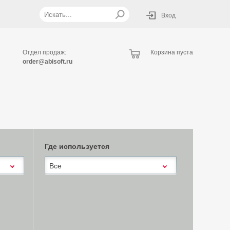
Вход
Отдел продаж:
Корзина пуста
order@abisoft.ru
Где используется
Все