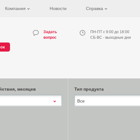
Компания
Новости
Справка
Задать
ПН-ПТ с 9:00 до 18:00
вопрос
СБ-ВС - выходные дни
нок
йствия, месяцев
Тип продукта
Все